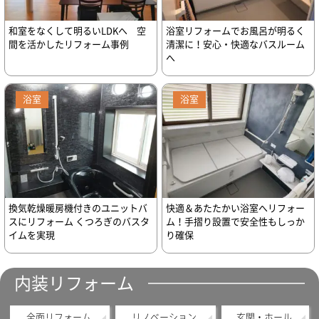
和室をなくして明るいLDKへ 空
浴室リフォームでお風呂が明るく
間を活かしたリフォーム事例
清潔に！安心・快適なバスルーム
へ
浴室
浴室
換気乾燥暖房機付きのユニットバ
快適＆あたたかい浴室へリフォー
スにリフォーム くつろぎのバスタ
ム！手摺り設置で安全性もしっか
イムを実現
り確保
内装リフォーム
全面リフォーム
リノベーション
玄関・ホール