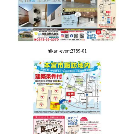
hikari-event2789-01