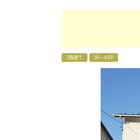
2階建て
36～40坪