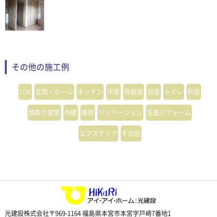
その他の施工例
LDK
玄関・ホール
キッチン
洋室
洗面室
浴室
トイレ
和室
間取り変更
外壁
屋根
リノベーション
全面リフォーム
エクステリア
その他
光建設株式会社
〒969-1164 福島県本宮市本宮字戸崎7番地1